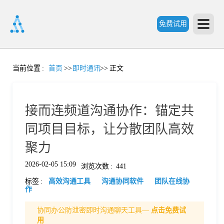
免费试用
首
当前位置
:
首页
>>
即时通讯
>>
正文
页
接而连频道沟通协作：锚定共
产
同项目目标，让分散团队高效
聚力
品
2026-02-05 15:09
浏览次数
:
441
标签
:
高效沟通工具
沟通协同软件
团队在线协
功
作
协同办公防泄密即时沟通聊天工具—
点击免费试
能
价
用