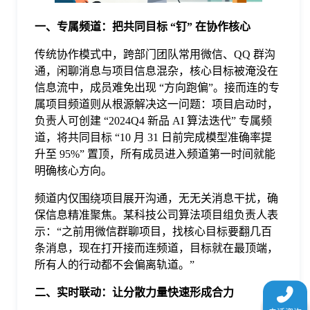
于
一、专属频道：把共同目标 “钉” 在协作核心
我
传统协作模式中，跨部门团队常用微信、QQ 群沟
通，闲聊消息与项目信息混杂，核心目标被淹没在
信息流中，成员难免出现 “方向跑偏”。接而连的专
们
属项目频道则从根源解决这一问题：项目启动时，
负责人可创建 “2024Q4 新品 AI 算法迭代” 专属频
下
道，将共同目标 “10 月 31 日前完成模型准确率提
升至 95%” 置顶，所有成员进入频道第一时间就能
明确核心方向。
载
频道内仅围绕项目展开沟通，无无关消息干扰，确
保信息精准聚焦。某科技公司算法项目组负责人表
示：“之前用微信群聊项目，找核心目标要翻几百
条消息，现在打开接而连频道，目标就在最顶端，
所有人的行动都不会偏离轨道。”
二、实时联动：让分散力量快速形成合力