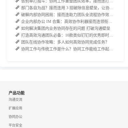
告别单打独斗：协同工作重塑团队效率，接而连打造数据合规协作空间
部门各自为战？接而连用 3 招破除信息壁垒，让协作效率翻倍
破解内部协同困局：接而连助力团队全流程协作效率翻倍
企业内部办公 IM 合集：高效协作利器接而连领衔推荐
如何解决集团内业务协同存在的问题 打破沟通壁垒
打造高效沟通团队必备：10款类似钉钉的优秀即时通讯软件推荐
团队在线协作攻略：多人如何高效协同完成任务？
协同工作与传统工作是什么？协同工作能给工作起到哪些效果？
产品功能
沟通交流
扩展应用
协同办公
平台安全