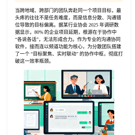
当跨地域、跨部门的团队奔赴同一个项目目标，最
格
头疼的往往不是任务难度，而是信息分散、沟通错
位导致的目标偏离。据某行业协会 2025 年调研数
技
据显示，80% 的企业项目延期，根源在于协作中
“各说各话”，无法形成合力。作为专业的沟通协同
软件，接而连以频道功能为核心，为分散团队搭建
术
常
了一个 “目标聚焦、实时联动” 的协作中枢，彻底打
破这一效率瓶颈。
资
见
讯
问
题
关