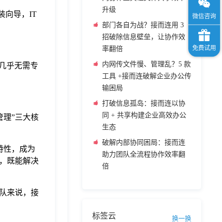
升级
向导，IT
部门各自为战？接而连用 3
招破除信息壁垒，让协作效
率翻倍
内网传文件慢、管理乱？5 款
几乎无需专
工具 +接而连破解企业办公传
输困局
打破信息孤岛：接而连以协
同 + 共享构建企业高效办公
管理”三大核
生态
破解内部协同困局：接而连
特性，成为
助力团队全流程协作效率翻
，既能解决
倍
队来说，接
标签云
换一换