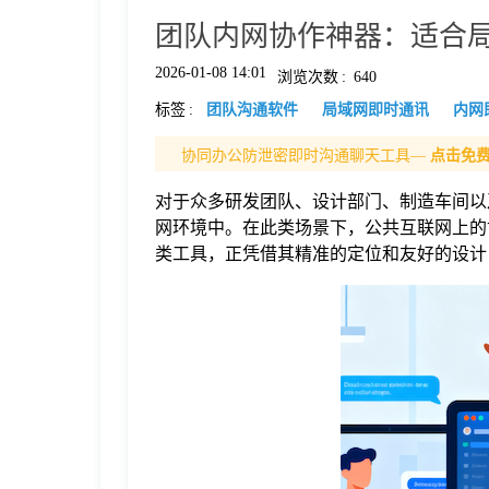
团队内网协作神器：适合
格
2026-01-08 14:01
浏览次数
:
640
标签
:
团队沟通软件
局域网即时通讯
内网
技
协同办公防泄密即时沟通聊天工具—
点击免
术
常
对于众多研发团队、设计部门、制造车间以
网环境中。在此类场景下，公共互联网上的协
资
见
类工具，正凭借其精准的定位和友好的设计
讯
问
题
关