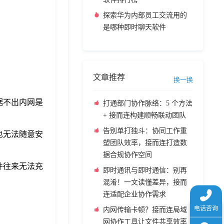
探索华为内部员工交流用的
是哪种即时聊天软件
文章推荐
换一换
据不出内网是
打通部门协作脉络：5 个方法
+ 接而连构建顺畅联动团队
告别单打独斗：协同工作重
也无法随意安
塑团队效率，接而连打造数
据合规协作空间
件往来无法充
即时通讯与即时通信：别再
混淆！一文读懂差异，接而
连适配企业协作需求
内网传输卡顿？接而连局域
网协作工具让文件共享效率