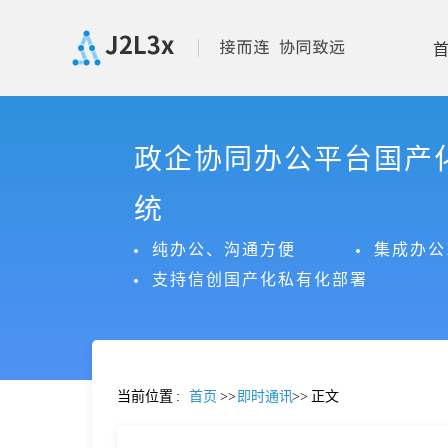
首
政企协同办公平台国产
页
统
产
纯办公、沟通方便
集成办公
支持信创国产化私有化部署
品
功
当前位置
:
首页
>>
即时通讯
>>
正文
能
价