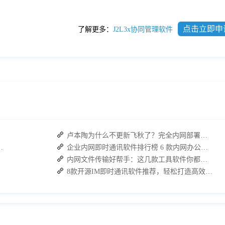
点击立即申
了解更多：
J2L3x协同管理软件
卢本陶为什么不更新飞秋了？完全内网部署的即时通讯软件推荐
：接而连如何筑牢安全防线并提效
企业内网即时通讯软件排行榜 6 款内网办公必备软件介绍
内网文件传输好帮手：这几款工具软件你都试试了吗？
8款开源IM即时通讯软件推荐，轻松打造高效团队沟通！