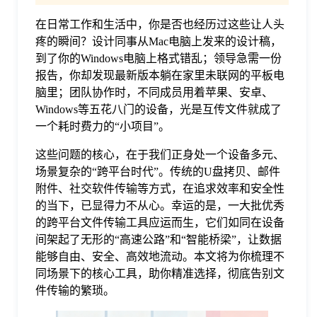
在日常工作和生活中，你是否也经历过这些让人头
格
疼的瞬间？设计同事从Mac电脑上发来的设计稿，
到了你的Windows电脑上格式错乱；领导急需一份
技
报告，你却发现最新版本躺在家里未联网的平板电
脑里；团队协作时，不同成员用着苹果、安卓、
Windows等五花八门的设备，光是互传文件就成了
术
常
一个耗时费力的“小项目”。
这些问题的核心，在于我们正身处一个设备多元、
资
见
场景复杂的“跨平台时代”。传统的U盘拷贝、邮件
附件、社交软件传输等方式，在追求效率和安全性
讯
问
的当下，已显得力不从心。幸运的是，一大批优秀
的跨平台文件传输工具应运而生，它们如同在设备
间架起了无形的“高速公路”和“智能桥梁”，让数据
题
能够自由、安全、高效地流动。本文将为你梳理不
同场景下的核心工具，助你精准选择，彻底告别文
关
件传输的繁琐。