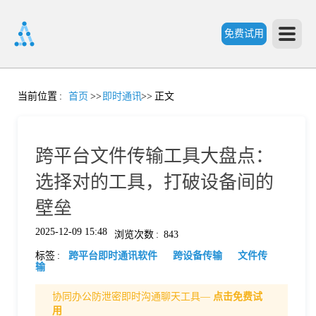
免费试用
首
当前位置
:
首页
>>
即时通讯
>>
正文
页
跨平台文件传输工具大盘点：
产
选择对的工具，打破设备间的
壁垒
品
2025-12-09 15:48
浏览次数
:
843
标签
:
跨平台即时通讯软件
跨设备传输
文件传
功
输
协同办公防泄密即时沟通聊天工具—
点击免费试
能
价
用