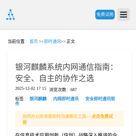
免费试用
首
当前位置
:
首页
>>
即时通讯
>>
正文
页
银河麒麟系统内网通信指南：
产
安全、自主的协作之选
2025-12-02 17:15
浏览次数
:
687
品
标签
:
银河麒麟
内网即时通讯
安全即时通讯软
件
功
协同办公防泄密即时沟通聊天工具—
点击免费试
用
能
价
在信息技术应用创新（信创）战略深入推进的今