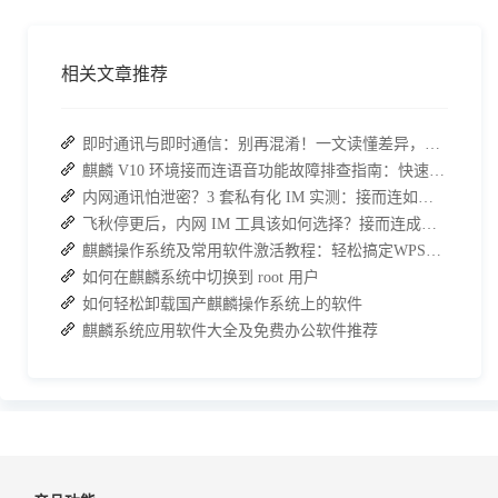
相关文章推荐
即时通讯与即时通信：别再混淆！一文读懂差异，接而连适配企业协作需求
麒麟 V10 环境接而连语音功能故障排查指南：快速恢复高效协作
内网通讯怕泄密？3 套私有化 IM 实测：接而连如何筑牢安全防线并提效
飞秋停更后，内网 IM 工具该如何选择？接而连成企业新宠
麒麟操作系统及常用软件激活教程：轻松搞定WPS与数科OFD的激活
如何在麒麟系统中切换到 root 用户
如何轻松卸载国产麒麟操作系统上的软件
麒麟系统应用软件大全及免费办公软件推荐