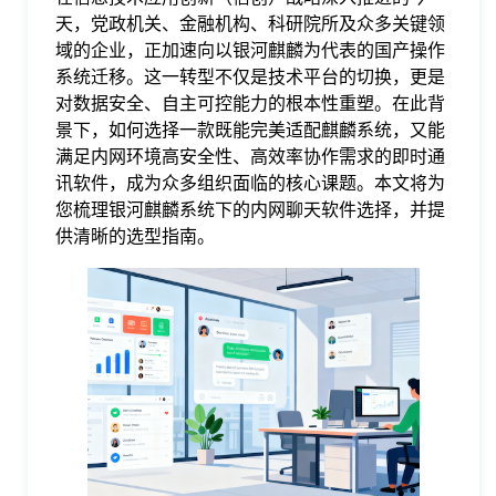
天，党政机关、金融机构、科研院所及众多关键领
格
域的企业，正加速向以银河麒麟为代表的国产操作
系统迁移。这一转型不仅是技术平台的切换，更是
对数据安全、自主可控能力的根本性重塑。在此背
技
景下，如何选择一款既能完美适配麒麟系统，又能
满足内网环境高安全性、高效率协作需求的即时通
术
常
讯软件，成为众多组织面临的核心课题。本文将为
您梳理银河麒麟系统下的内网聊天软件选择，并提
供清晰的选型指南。
资
见
讯
问
题
关