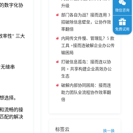
的数字化协
升级
部门各自为战？接而连用 3
招破除信息壁垒，让协作效
率翻倍
率性" 三大
内网传文件慢、管理乱？5 款
工具 +接而连破解企业办公传
输困局
打破信息孤岛：接而连以协
"无缝串
同 + 共享构建企业高效办公
生态
破解内部协同困局：接而连
助力团队全流程协作效率翻
理想选择。
倍
和流畅的操
匹配的解决
标签云
换一换