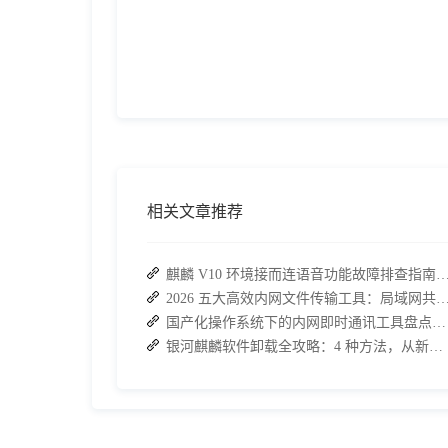
相关文章推荐
麒麟 V10 环境接而连语音功能故障排查指南：快速恢
2026 五大高效内网文件传输工具：局域网共享文件的最
国产化操作系统下的内网即时通讯工具盘点：安全与高效的双重亮点
银河麒麟软件卸载全攻略：4 种方法，从新手到高手一次搞定