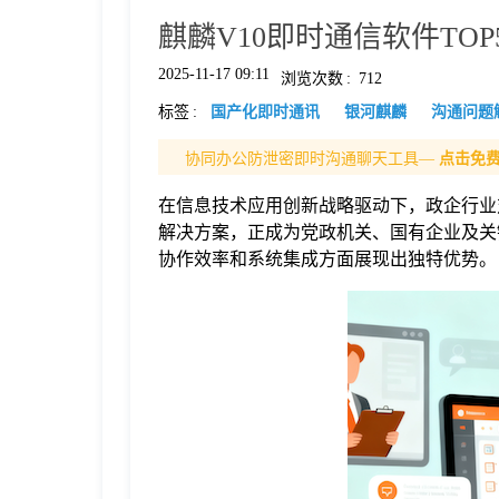
麒麟V10即时通信软件TO
格
2025-11-17 09:11
浏览次数
:
712
标签
:
国产化即时通讯
银河麒麟
沟通问题
技
协同办公防泄密即时沟通聊天工具—
点击免
术
常
在信息技术应用创新战略驱动下，政企行业
解决方案，正成为党政机关、国有企业及关
资
见
协作效率和系统集成方面展现出独特优势。
讯
问
题
关