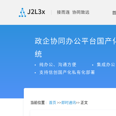
首
政企协同办公平台国产
页
统
产
纯办公、沟通方便
集成办公
支持信创国产化私有化部署
品
功
当前位置
:
首页
>>
即时通讯
>>
正文
能
价