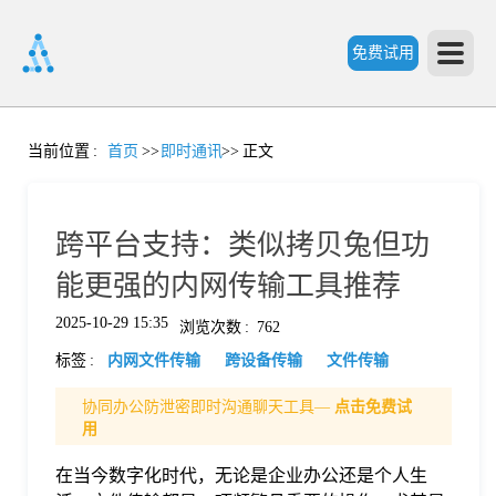
免费试用
首
当前位置
:
首页
>>
即时通讯
>>
正文
页
跨平台支持：类似拷贝兔但功
产
能更强的内网传输工具推荐
2025-10-29 15:35
浏览次数
:
762
品
标签
:
内网文件传输
跨设备传输
文件传输
功
协同办公防泄密即时沟通聊天工具—
点击免费试
用
能
在当今数字化时代，无论是企业办公还是个人生
价