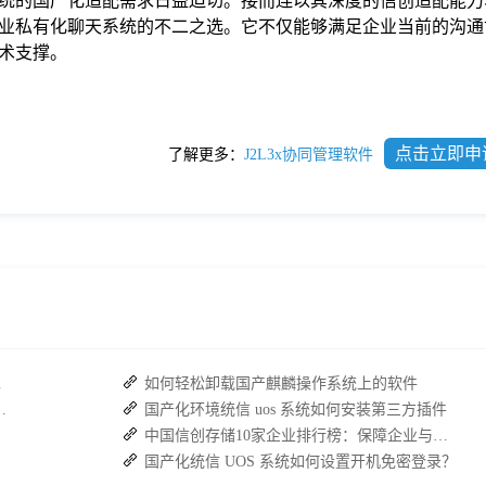
统的国产化适配需求日益迫切。接而连以其深度的信创适配能力
业私有化聊天系统的不二之选。它不仅能够满足企业当前的沟通
术支撑。
点击立即申
了解更多：
J2L3x协同管理软件
复高效协作
如何轻松卸载国产麒麟操作系统上的软件
：接而连如何筑牢安全防线并提效
国产化环境统信 uos 系统如何安装第三方插件
中国信创存储10家企业排行榜：保障企业与国家数据安全
国产化统信 UOS 系统如何设置开机免密登录？