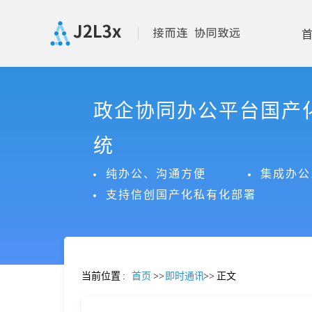
首
政企协同办公平台国产
页
统
产
纯办公、沟通方便
集成办公
支持信创国产化私有化部署
品
功
当前位置
:
首页
>>
即时通讯
>>
正文
能
价