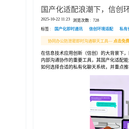
国产化适配浪潮下，信创
格
2025-10-22 11:23
浏览次数
:
728
标签
:
国产化即时通讯
信创环境适配
私有
技
协同办公防泄密即时沟通聊天工具—
点击免
术
常
在信息技术应用创新（信创）的大背景下，
内部沟通协作的重要工具，其国产化适配能
资
见
如何选择合适的私有化聊天系统，并重点推
讯
问
题
关