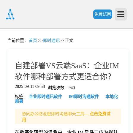
免费试用
首
当前位置
:
首页
>>
即时通讯
>>
正文
页
自建部署VS云端SaaS：企业IM
产
软件哪种部署方式更适合你？
2025-09-11 09:58
浏览次数
:
940
品
标签
:
企业即时通讯软件
IM即时沟通软件
本地化
部署
功
协同办公防泄密即时沟通聊天工具—
点击免费试
用
能
价
在数字化转型的浪潮中，企业 IM 软件已成为提升