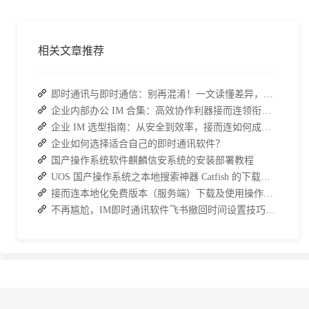
相关文章推荐
即时通讯与即时通信：别再混淆！一文读懂差异，接而连适配企业协作需求
企业内部办公 IM 合集：高效协作利器接而连领衔推荐
企业 IM 选型指南：从安全到效率，接而连如何成为中大型企业首选
企业如何选择适合自己的即时通讯软件？
国产操作系统软件麒麟信安系统的安装部署教程
UOS 国产操作系统之本地搜索神器 Catfish 的下载与安装
接而连本地化免费版本（服务端）下载及使用操作手册
不再尴尬，IM即时通讯软件飞书撤回时间设置技巧分享