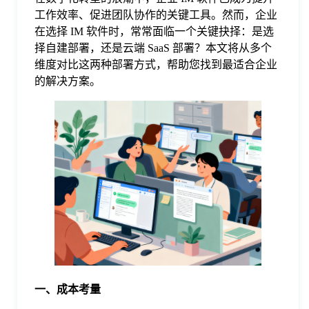
工作效率、促进团队协作的关键工具。然而，企业
格
在选择 IM 软件时，常常面临一个关键抉择：是选
择自建部署，还是云端 SaaS 部署？本文将从多个
维度对比这两种部署方式，帮助您找到最适合企业
技
的解决方案。
术
常
资
见
讯
问
题
关
一、成本考量