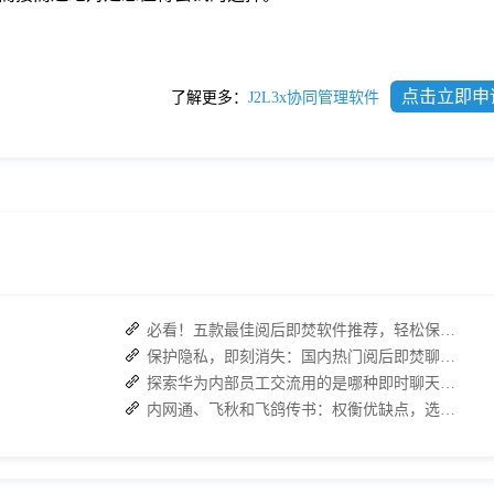
点击立即申
了解更多：
J2L3x协同管理软件
必看！五款最佳阅后即焚软件推荐，轻松保护你的聊天记录
保护隐私，即刻消失：国内热门阅后即焚聊天APP功能对比
探索华为内部员工交流用的是哪种即时聊天软件
内网通、飞秋和飞鸽传书：权衡优缺点，选择适合自己的内部通讯工具