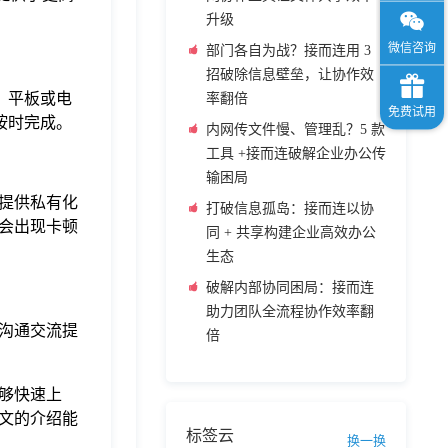
升级
部门各自为战？接而连用 3
招破除信息壁垒，让协作效
、平板或电
率翻倍
按时完成。
内网传文件慢、管理乱？5 款
工具 +接而连破解企业办公传
输困局
提供私有化
打破信息孤岛：接而连以协
会出现卡顿
同 + 共享构建企业高效办公
生态
破解内部协同困局：接而连
助力团队全流程协作效率翻
沟通交流提
倍
够快速上
文的介绍能
标签云
换一换