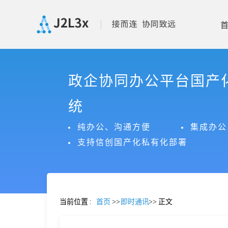
首
政企协同办公平台国产
页
统
产
纯办公、沟通方便
集成办公
支持信创国产化私有化部署
品
功
当前位置
:
首页
>>
即时通讯
>>
正文
能
价