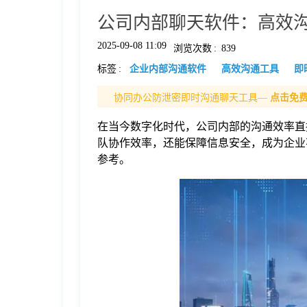
公司内部聊天软件：高效
格
2025-09-08 11:09
浏览次数
:
839
标签
:
企业内部沟通软件
高效沟通工具
即
技
协同办公防泄密即时沟通聊天工具—
点击免
术
常
在当今数字化时代，公司内部的沟通效率直
队协作效率，还能保障信息安全，成为企业
资
见
参考。
讯
问
题
关