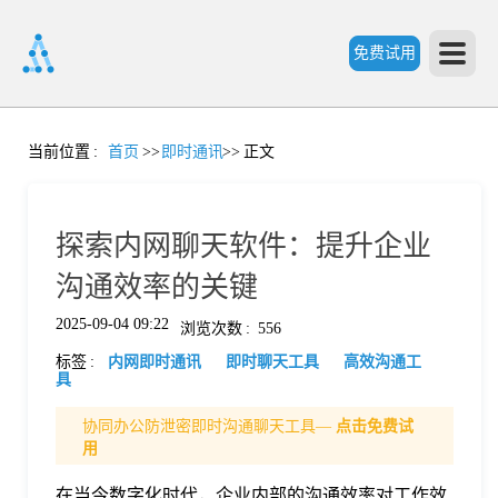
免费试用
首
当前位置
:
首页
>>
即时通讯
>>
正文
页
探索内网聊天软件：提升企业
产
沟通效率的关键
2025-09-04 09:22
浏览次数
:
556
品
标签
:
内网即时通讯
即时聊天工具
高效沟通工
具
功
协同办公防泄密即时沟通聊天工具—
点击免费试
用
能
价
在当今数字化时代，企业内部的沟通效率对工作效