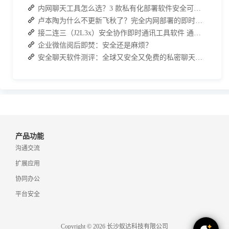
内网聊天工具怎么选？3 款私有化部署软件安全可靠又高效
卢本陶为什么不更新飞秋了？完全内网部署的即时通讯软件推荐
接二连三（J2L3x）安全协作即时通讯工具软件 通过邀请加入更安全更可信
企业微信阅后即焚：安全还是麻烦？
安全聊天软件测评：全球又安全又免费的私密聊天通讯软件
产品功能
沟通交流
扩展应用
协同办公
平台安全
Copyright © 2026 长沙蚁达科技有限公司