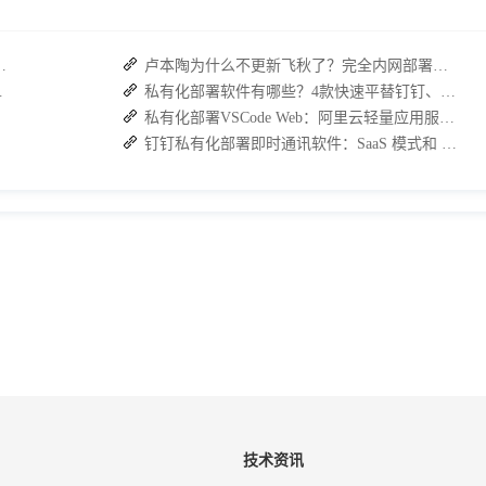
：接而连如何筑牢安全防线并提效
卢本陶为什么不更新飞秋了？完全内网部署的即时通讯软件推荐
，安全与效率双升级
私有化部署软件有哪些？4款快速平替钉钉、企业微信的国产协同办公软件介绍
私有化部署VSCode Web：阿里云轻量应用服务器上的实践指南
钉钉私有化部署即时通讯软件：SaaS 模式和 IaaS 模式对比
技术资讯