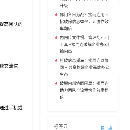
升级
部门各自为战？接而连用 3
招破除信息壁垒，让协作效
提高团队的
率翻倍
内网传文件慢、管理乱？5 款
工具 +接而连破解企业办公传
输困局
打破信息孤岛：接而连以协
速交流信
同 + 共享构建企业高效办公
生态
破解内部协同困局：接而连
助力团队全流程协作效率翻
倍
通过手机或
标签云
换一换