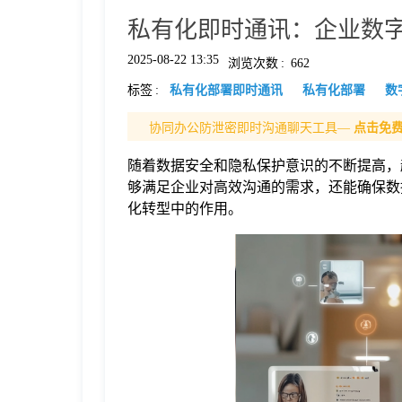
私有化即时通讯：企业数
格
2025-08-22 13:35
浏览次数
:
662
标签
:
私有化部署即时通讯
私有化部署
数
技
协同办公防泄密即时沟通聊天工具—
点击免
术
常
随着数据安全和隐私保护意识的不断提高，
够满足企业对高效沟通的需求，还能确保数
资
见
化转型中的作用。
讯
问
题
关