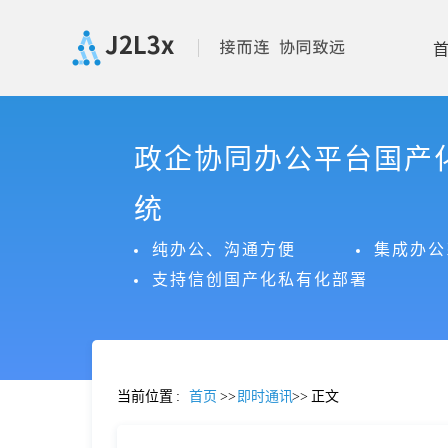
首
政企协同办公平台国产
页
统
产
纯办公、沟通方便
集成办公
支持信创国产化私有化部署
品
功
当前位置
:
首页
>>
即时通讯
>>
正文
能
价