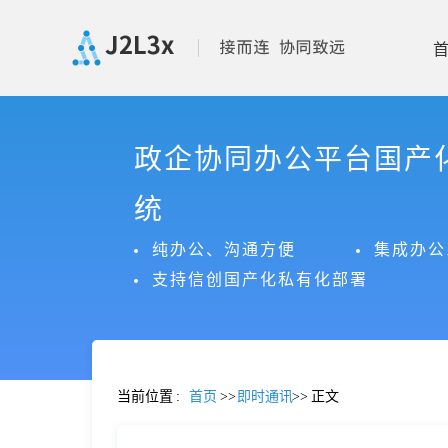
首
政企协同办公平台国产
页
统
产
纯办公、沟通方便
集成办公
支持信创国产化私有化部署
品
功
当前位置
:
首页
>>
即时通讯
>>
正文
能
价