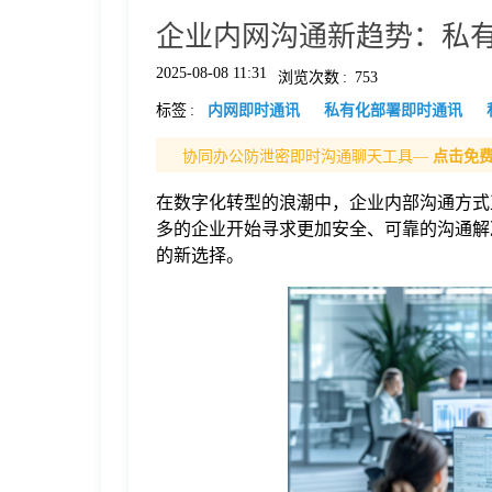
企业内网沟通新趋势：私
格
2025-08-08 11:31
浏览次数
:
753
标签
:
内网即时通讯
私有化部署即时通讯
技
协同办公防泄密即时沟通聊天工具—
点击免
术
常
在数字化转型的浪潮中，企业内部沟通方式
多的企业开始寻求更加安全、可靠的沟通解
资
见
的新选择。
讯
问
题
关