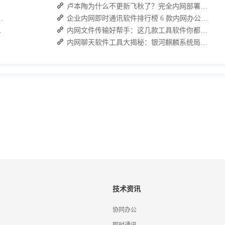
卢本陶为什么不更新飞秋了？完全内网部署的即时通讯软件推荐
：接而连如何筑牢安全防线并提效
企业内网即时通讯软件排行榜 6 款内网办公必备软件介绍
，安全与效率双升级
内网文件传输好帮手：这几款工具软件你都试试了吗？
内网聊天软件工具大揭秘：银河麒麟系统局域网通信软件推荐
技术资讯
协同办公
即时通讯