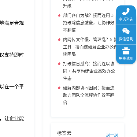
升级
部门各自为战？接而连用 3
地满足合规
招破除信息壁垒，让协作效
率翻倍
内网传文件慢、管理乱？5 款
工具 +接而连破解企业办公传
输困局
仅支持即时
打破信息孤岛：接而连以协
同 + 共享构建企业高效办公
生态
以在一个平
破解内部协同困局：接而连
助力团队全流程协作效率翻
倍
，让企业能
标签云
换一换