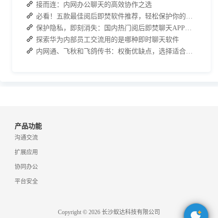
接而连：内网办公聊天的高效协作之选
必看！五款最佳阅后即焚软件推荐，轻松保护你的聊天记录
保护隐私，即刻消失：国内热门阅后即焚聊天APP功能对比
探索华为内部员工交流用的是哪种即时聊天软件
内网通、飞秋和飞鸽传书：权衡优缺点，选择适合自己的内部通讯工具
产品功能
沟通交流
扩展应用
协同办公
平台安全
Copyright © 2026 长沙蚁达科技有限公司