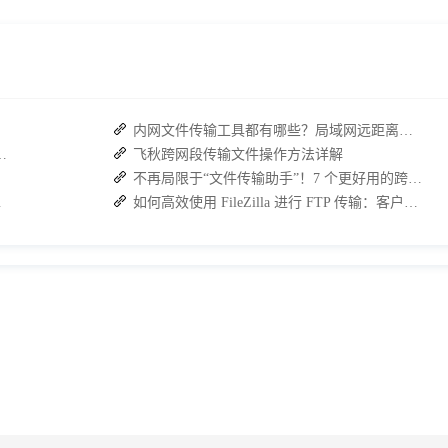
内网文件传输工具都有哪些？局域网远距离文件快速传输神器
具 +接而连破解企业办公传输困局
飞秋跨网段传输文件操作方法详解
不再局限于“文件传输助手”！7 个更好用的跨设备传输 App 推荐！
佳解决方案
如何高效使用 FileZilla 进行 FTP 传输：客户端与服务端的安装及使用指南