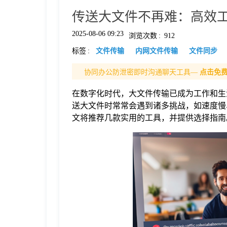
传送大文件不再难：高效
格
2025-08-06 09:23
浏览次数
:
912
标签
:
文件传输
内网文件传输
文件同步
技
协同办公防泄密即时沟通聊天工具—
点击免
术
常
在数字化时代，大文件传输已成为工作和生
送大文件时常常会遇到诸多挑战，如速度慢
资
见
文将推荐几款实用的工具，并提供选择指南
讯
问
题
关