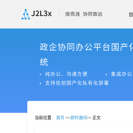
首
政企协同办公平台国产
页
统
产
纯办公、沟通方便
集成办公
支持信创国产化私有化部署
品
功
当前位置
:
首页
>>
即时通讯
>>
正文
能
价