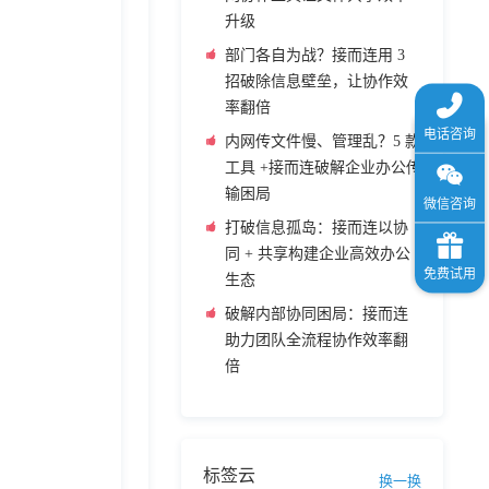
升级
部门各自为战？接而连用 3
招破除信息壁垒，让协作效
率翻倍
内网传文件慢、管理乱？5 款
工具 +接而连破解企业办公传
输困局
打破信息孤岛：接而连以协
同 + 共享构建企业高效办公
生态
破解内部协同困局：接而连
助力团队全流程协作效率翻
倍
标签云
换一换