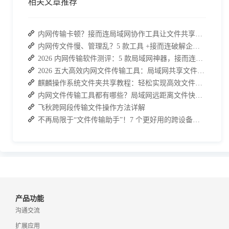
相关文章推荐
内网传输卡顿？接而连局域网协作工具让文件共享效率升级
内网传文件慢、管理乱？5 款工具 +接而连破解企业办公传输困局
2026 内网传输软件测评：5 款局域网神器，接而连凭实力 C 位出道
2026 五大高效内网文件传输工具：局域网共享文件的最佳解决方案
麒麟操作系统文件夹共享教程：轻松实现高效文件共享
内网文件传输工具都有哪些？局域网远距离文件快速传输神器
飞秋跨网段传输文件操作方法详解
不再局限于“文件传输助手”！7 个更好用的跨设备传输 App 推荐！
产品功能
沟通交流
扩展应用