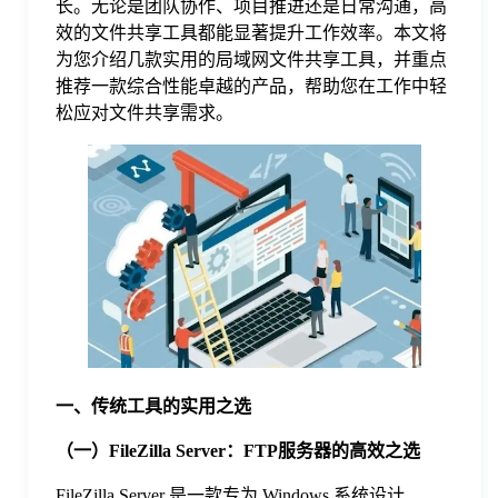
长。无论是团队协作、项目推进还是日常沟通，高
效的文件共享工具都能显著提升工作效率。本文将
格
为您介绍几款实用的局域网文件共享工具，并重点
推荐一款综合性能卓越的产品，帮助您在工作中轻
松应对文件共享需求。
技
术
常
资
见
讯
问
题
一、传统工具的实用之选
关
（一）FileZilla Server：FTP服务器的高效之选
FileZilla Server 是一款专为 Windows 系统设计