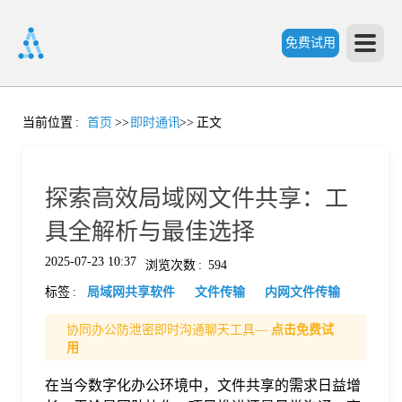
免费试用
首
当前位置
:
首页
>>
即时通讯
>>
正文
页
探索高效局域网文件共享：工
产
具全解析与最佳选择
2025-07-23 10:37
浏览次数
:
594
品
标签
:
局域网共享软件
文件传输
内网文件传输
功
协同办公防泄密即时沟通聊天工具—
点击免费试
用
能
在当今数字化办公环境中，文件共享的需求日益增
价