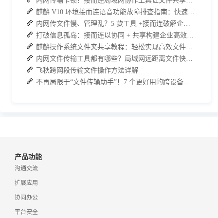
内网传输卡顿？接而连局域网协作工具让文件共享效率升级
麒麟 V10 环境接而连语音功能故障排查指南：快速恢复高效协作
内网传文件慢、管理乱？5 款工具 +接而连破解企业办公传输困局
打破信息孤岛：接而连以协同 + 共享构建企业高效办公生态
麒麟操作系统文件夹共享教程：轻松实现高效文件共享
内网文件传输工具都有哪些？局域网远距离文件快速传输神器
飞秋跨网段传输文件操作方法详解
不再局限于“文件传输助手”！7 个更好用的跨设备传输 App 推荐！
产品功能
沟通交流
扩展应用
协同办公
平台安全