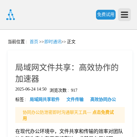
免费试用
首
当前位置
:
首页
>>
即时通讯
>>
正文
页
局域网文件共享：高效协作的
产
加速器
2025-06-24 14:50
浏览次数
:
917
品
标签
:
局域网共享软件
文件传输
高效协同办公
功
协同办公防泄密即时沟通聊天工具—
点击免费试
用
能
在现代办公环境中，文件共享和传输的效率对团队
价