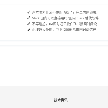
卢本陶为什么不更新飞秋了？完全内网部署的即时通讯软件推荐
：接而连如何筑牢安全防线并提效
Slack 国内可以直接用吗?国内 Slack 替代软件推荐
，安全与效率双升级
不再尴尬，IM即时通讯软件飞书撤回时间设置技巧分享
小技巧大作用，飞书消息删除撤回时间这样设置
技术资讯