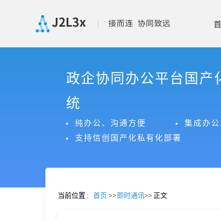
首
政企协同办公平台国产
页
统
产
纯办公、沟通方便
集成办公
支持信创国产化私有化部署
品
功
当前位置
:
首页
>>
即时通讯
>>
正文
能
价