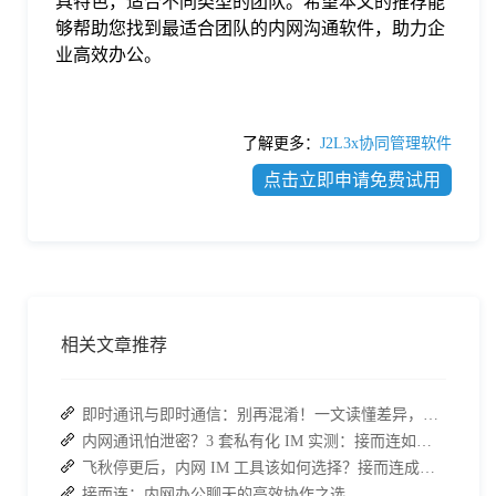
具特色，适合不同类型的团队。希望本文的推荐能
够帮助您找到最适合团队的内网沟通软件，助力企
业高效办公。
了解更多：
J2L3x协同管理软件
点击立即申请免费试用
相关文章推荐
即时通讯与即时通信：别再混淆！一文读懂差异，接而连适配企业协作需求
内网通讯怕泄密？3 套私有化 IM 实测：接而连如何筑牢安全防线并提效
飞秋停更后，内网 IM 工具该如何选择？接而连成企业新宠
接而连：内网办公聊天的高效协作之选