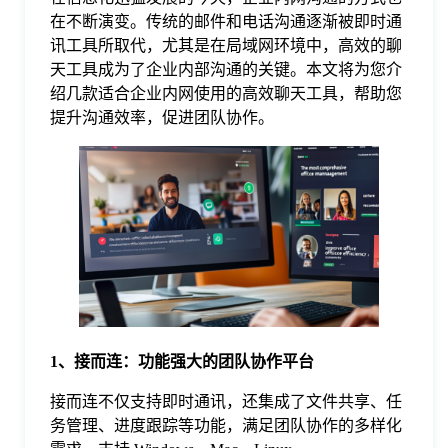
在不断演变。传统的邮件和电话沟通逐渐被即时通
格
讯工具所取代，尤其是在局域网环境中，高效的聊
天工具成为了企业内部沟通的关键。本文将为您介
绍几款适合企业内网使用的高效聊天工具，帮助您
技
提升沟通效率，促进团队协作。
术
常
资
见
讯
问
题
1、接而连：功能强大的团队协作平台
接而连不仅支持即时通讯，还集成了文件共享、任
关
务管理、进度跟踪等功能，满足团队协作的多样化