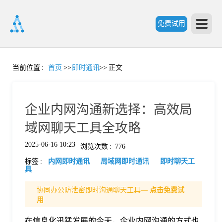
免费试用
首
当前位置
:
首页
>>
即时通讯
>>
正文
页
企业内网沟通新选择：高效局
产
域网聊天工具全攻略
2025-06-16 10:23
浏览次数
:
776
品
标签
:
内网即时通讯
局域网即时通讯
即时聊天工
具
功
协同办公防泄密即时沟通聊天工具—
点击免费试
用
能
价
在信息化迅猛发展的今天，企业内网沟通的方式也