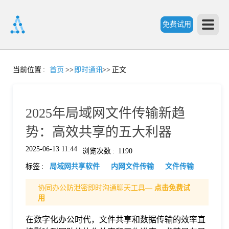
免费试用
首
当前位置
:
首页
>>
即时通讯
>>
正文
页
2025年局域网文件传输新趋
产
势：高效共享的五大利器
2025-06-13 11:44
浏览次数
:
1190
品
标签
:
局域网共享软件
内网文件传输
文件传输
功
协同办公防泄密即时沟通聊天工具—
点击免费试
用
能
在数字化办公时代，文件共享和数据传输的效率直
价