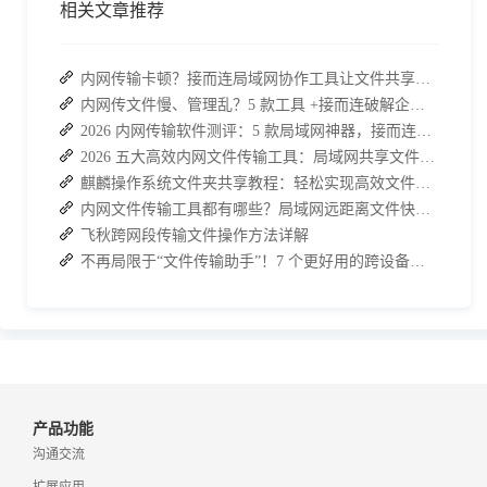
相关文章推荐
内网传输卡顿？接而连局域网协作工具让文件共享效率升级
内网传文件慢、管理乱？5 款工具 +接而连破解企业办公传输困局
2026 内网传输软件测评：5 款局域网神器，接而连凭实力 C 位出道
2026 五大高效内网文件传输工具：局域网共享文件的最佳解决方案
麒麟操作系统文件夹共享教程：轻松实现高效文件共享
内网文件传输工具都有哪些？局域网远距离文件快速传输神器
飞秋跨网段传输文件操作方法详解
不再局限于“文件传输助手”！7 个更好用的跨设备传输 App 推荐！
产品功能
沟通交流
扩展应用