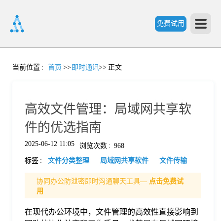
免费试用
首
当前位置
:
首页
>>
即时通讯
>>
正文
页
高效文件管理：局域网共享软
产
件的优选指南
2025-06-12 11:05
浏览次数
:
968
品
标签
:
文件分类整理
局域网共享软件
文件传输
功
协同办公防泄密即时沟通聊天工具—
点击免费试
用
能
在现代办公环境中，文件管理的高效性直接影响到
价