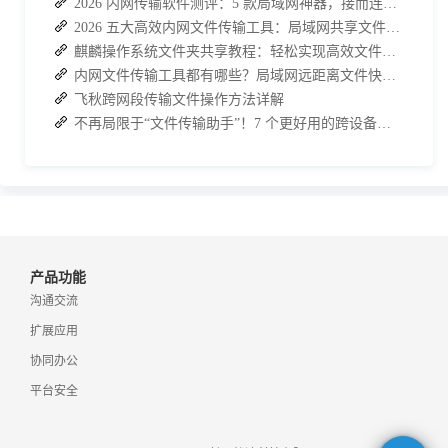
2026 内网传输软件测评：5 款局域网神器，接而连凭实力 C 位出道
2026 五大高效内网文件传输工具：局域网共享文件的最佳解决方案
麒麟操作系统文件夹共享教程：轻松实现高效文件共享
内网文件传输工具都有哪些？局域网远距离文件快速传输神器
飞秋跨网段传输文件操作方法详解
不再局限于“文件传输助手”！7 个更好用的跨设备传输 App 推荐！
产品功能
沟通交流
扩展应用
协同办公
平台安全