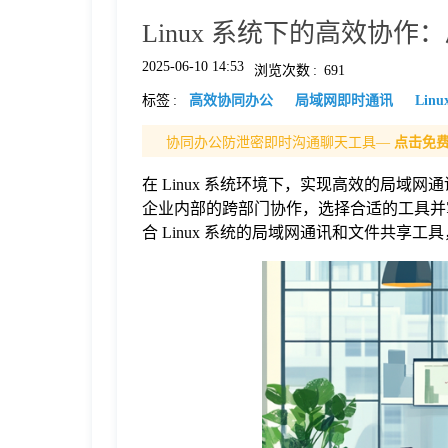
Linux 系统下的高效协
格
2025-06-10 14:53
浏览次数
:
691
标签
:
高效协同办公
局域网即时通讯
Lin
技
协同办公防泄密即时沟通聊天工具—
点击免
术
常
在 Linux 系统环境下，实现高效的局
企业内部的跨部门协作，选择合适的工具并
资
见
合 Linux 系统的局域网通讯和文件共享
讯
问
题
关