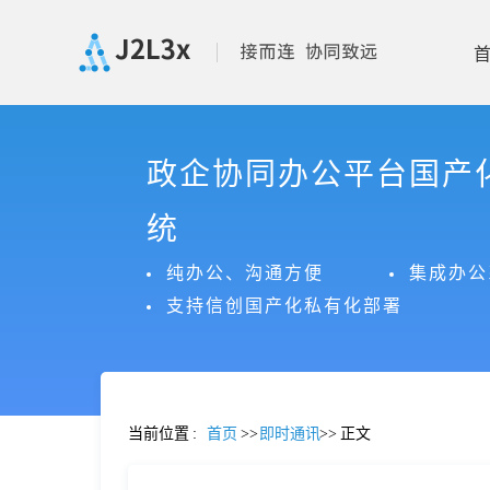
首
政企协同办公平台国产
页
统
产
纯办公、沟通方便
集成办公
支持信创国产化私有化部署
品
功
当前位置
:
首页
>>
即时通讯
>>
正文
能
价