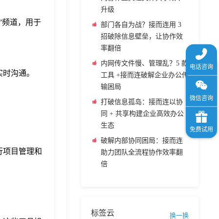
升级
”频道，用于
部门各自为战？接而连用 3
招破除信息壁垒，让协作效
率翻倍
内网传文件慢、管理乱？5 款
实时沟通。
工具 +接而连破解企业办公传
输困局
打破信息孤岛：接而连以协
同 + 共享构建企业高效办公
生态
破解内部协同困局：接而连
行项目管理和
助力团队全流程协作效率翻
倍
标签云
换一换