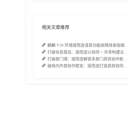
相关文章推荐
麒麟 V10 环境接而连语音功能故障排查指南：快速恢
打破信息孤岛：接而连以协同 + 共享构建企业高效办公生态
打破部门墙：接而连解锁多部门高效协作新路径
破局内外部协作壁垒：接而连打造高效协同办公新范式