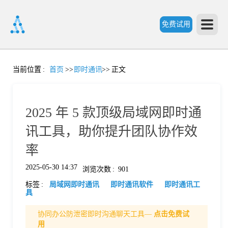
免费试用
首
当前位置
:
首页
>>
即时通讯
>>
正文
页
2025 年 5 款顶级局域网即时通
产
讯工具，助你提升团队协作效
率
品
2025-05-30 14:37
浏览次数
:
901
标签
:
局域网即时通讯
即时通讯软件
即时通讯工
功
具
协同办公防泄密即时沟通聊天工具—
点击免费试
能
价
用