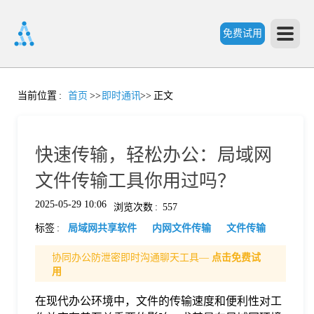
免费试用
首
当前位置
:
首页
>>
即时通讯
>>
正文
页
快速传输，轻松办公：局域网
产
文件传输工具你用过吗？
2025-05-29 10:06
浏览次数
:
557
品
标签
:
局域网共享软件
内网文件传输
文件传输
功
协同办公防泄密即时沟通聊天工具—
点击免费试
用
能
在现代办公环境中，文件的传输速度和便利性对工
价