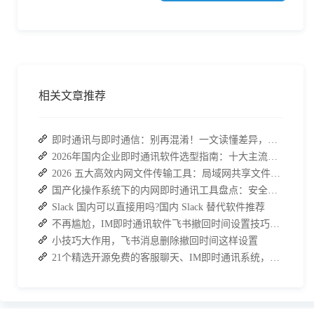
相关文章推荐
即时通讯与即时通信：别再混淆！一文读懂差异，接而连适配企业协作需求
2026年国内企业即时通讯软件选型指南：十大主流平台深度盘点
2026 五大高效内网文件传输工具：局域网共享文件的最佳解决方案
国产化操作系统下的内网即时通讯工具盘点：安全与高效的双重亮点
Slack 国内可以直接用吗?国内 Slack 替代软件推荐
不再尴尬，IM即时通讯软件飞书撤回时间设置技巧分享
小技巧大作用，飞书消息删除撤回时间这样设置
21个精选开源免费的客服聊天、IM即时通讯系统，助力企业沟通效率提升