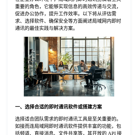
重要的角色，它能够实现信息的高效传递与交流，
格
促进办公协作，提升工作效率。以下将从评估需
求、选择软件、确保安全等方面阐述局域网内即时
通讯的最佳实践与解决方案。
技
术
常
资
见
讯
问
题
一、选择合适的即时通讯软件或搭建方案
选择适合团队需求的即时通讯工具是至关重要的。
关
如接而连局域网即时通讯软件提供丰富的功能，包
括频道、直接消息、文件共享等，其开放的 API 接