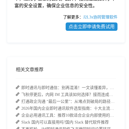
富的安全设置，确保企业信息的安全性。
了解更多：
J2L3x协同管理软件
点击立即申请免费试用
相关文章推荐
即时通讯与即时通信：别再混淆！一文读懂差异，接而连适配企业协作需求
飞秋停更后，内网 IM 工具该如何选择？接而连成企业新宠
打通政企沟通 “最后一公里”：从堵点到破局的路径解析
2026年国内企业即时通讯软件选型指南：十大主流平台深度盘点
企业必用通讯工具：推荐10款适合企业内部使用的即时沟通软件
Slack 国内可以直接用吗?国内 Slack 替代软件推荐