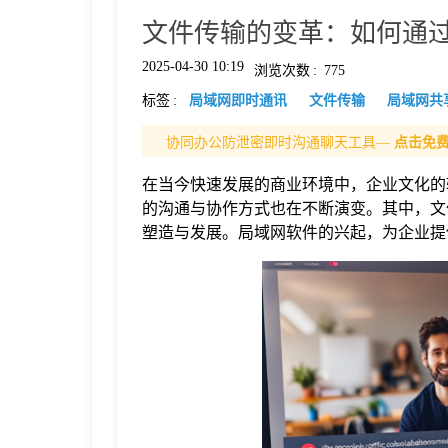
文件传输的变革：如何通
格
2025-04-30 10:19
浏览次数
:
775
标签
:
局域网即时通讯
文件传输
局域网共
技
协同办公防泄密即时沟通聊天工具—
点击免
术
常
在当今快速发展的商业环境中，企业文化的
的沟通与协作方式也在不断演变。其中，文
资
见
塑造与发展。局域网软件的兴起，为企业提
讯
问
题
关