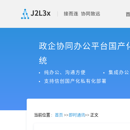
首
政企协同办公平台国产
页
统
产
纯办公、沟通方便
集成办公
支持信创国产化私有化部署
品
功
当前位置
:
首页
>>
即时通讯
>>
正文
能
价