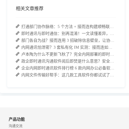
相关文章推荐
打通部门协作脉络：5 个方法 + 接而连构建顺畅联动团队
即时通讯与即时通信：别再混淆！一文读懂差异，接而连适配企业协作需求
部门各自为战？接而连用 3 招破除信息壁垒，让协作效率翻倍
内网通讯怕泄密？3 套私有化 IM 实测：接而连如何筑牢安全防线并提效
卢本陶为什么不更新飞秋了？完全内网部署的即时通讯软件推荐
政企即时通讯沟通软件阅后即焚是什么意思？安全聊天软件介绍
企业内网即时通讯软件排行榜 6 款内网办公必备软件介绍
内网文件传输好帮手：这几款工具软件你都试试了吗？
产品功能
沟通交流