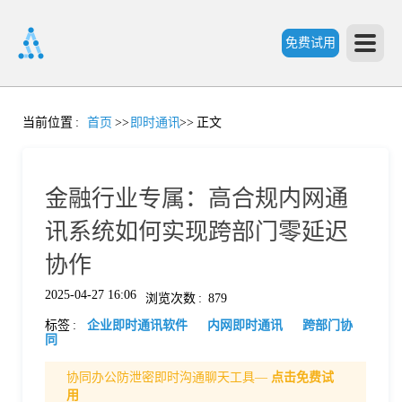
免费试用
首
当前位置
:
首页
>>
即时通讯
>>
正文
页
金融行业专属：高合规内网通
产
讯系统如何实现跨部门零延迟
协作
品
2025-04-27 16:06
浏览次数
:
879
标签
:
企业即时通讯软件
内网即时通讯
跨部门协
功
同
协同办公防泄密即时沟通聊天工具—
点击免费试
能
价
用