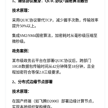
1、通信协议瘦身：QUIC协议+国密算法融合‌
于
‌技术原理‌：
我
采用‌QUIC协议‌替代TCP，减少握手次数，传输效率
提升50%以上。
们
集成‌SM2/SM4国密算法‌，加密耗时从毫秒级压缩至
微秒级。
下
‌政务案例‌：
某市级政务云平台在部署QUIC协议后，跨部门
载
10GB数据包传输时间从42分钟降至18分钟，且全
程加密符合等保2.0三级要求。
2、分布式边缘节点部署‌
‌技术原理‌：
在国产终端（如飞腾D2000）部署边缘计算节点，
实现‌本地组织架构缓存‌。