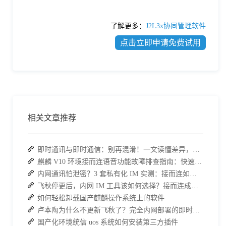
了解更多：
J2L3x协同管理软件
点击立即申请免费试用
相关文章推荐
即时通讯与即时通信：别再混淆！一文读懂差异，接而连适配企业协作需求
麒麟 V10 环境接而连语音功能故障排查指南：快速恢复高效协作
内网通讯怕泄密？3 套私有化 IM 实测：接而连如何筑牢安全防线并提效
飞秋停更后，内网 IM 工具该如何选择？接而连成企业新宠
如何轻松卸载国产麒麟操作系统上的软件
卢本陶为什么不更新飞秋了？完全内网部署的即时通讯软件推荐
国产化环境统信 uos 系统如何安装第三方插件