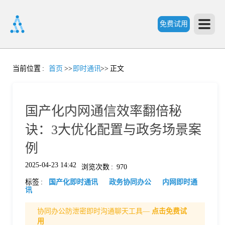
免费试用
首
当前位置
:
首页
>>
即时通讯
>>
正文
页
国产化内网通信效率翻倍秘
产
诀：3大优化配置与政务场景案
例
品
2025-04-23 14:42
浏览次数
:
970
标签
:
国产化即时通讯
政务协同办公
内网即时通
功
讯
协同办公防泄密即时沟通聊天工具—
点击免费试
能
价
用