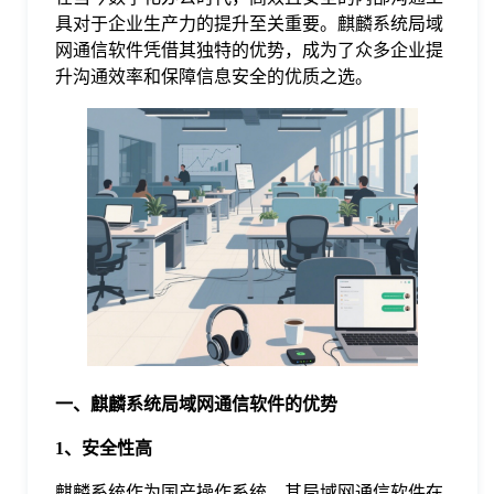
具对于企业生产力的提升至关重要。麒麟系统局域
格
网通信软件凭借其独特的优势，成为了众多企业提
升沟通效率和保障信息安全的优质之选。
技
术
常
资
见
讯
问
题
一、麒麟系统局域网通信软件的优势
关
1、安全性高
麒麟系统作为国产操作系统，其局域网通信软件在