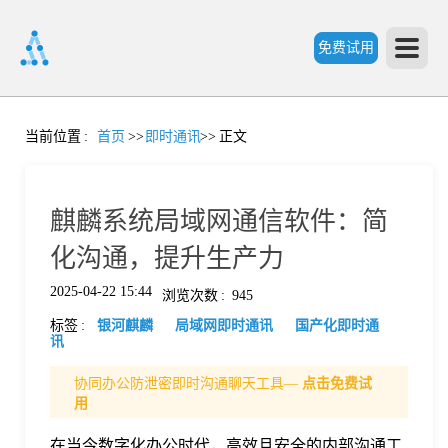
免费试用
首
当前位置
:
首页
>>
即时通讯
>>
正文
页
麒麟系统局域网通信软件：简
产
化沟通，提升生产力
2025-04-22 15:44
浏览次数
:
945
品
标签
:
银河麒麟
局域网即时通讯
国产化即时通
讯
功
协同办公防泄密即时沟通聊天工具—
点击免费试
用
能
价
在当今数字化办公时代，高效且安全的内部沟通工