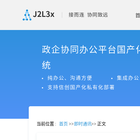
首
政企协同办公平台国产
页
统
产
纯办公、沟通方便
集成办公
支持信创国产化私有化部署
品
功
当前位置
:
首页
>>
即时通讯
>>
正文
能
价