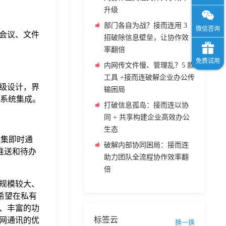
升级
部门各自为战？接而连用 3
会议、文件
招破除信息壁垒，让协作效
率翻倍
内网传文件慢、管理乱？5 款
工具 +接而连破解企业办公传
级设计，界
输困局
公系统集成。
打破信息孤岛：接而连以协
同 + 共享构建企业高效办公
生态
，集即时通
破解内部协同困局：接而连
推送和待办
助力团队全流程协作效率翻
倍
规模较大、
希望在私有
、丰富的功
标签云
网通讯的优
换一换