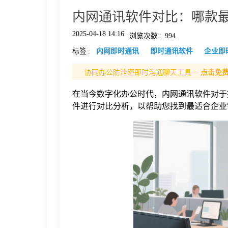
内网通讯软件对比：哪款
格
2025-04-18 14:16
浏览次数
:
994
标签
:
内网即时通讯
即时通讯软件
企业即
技
协同办公防泄密即时沟通聊天工具—
点击免
术
常
在当今数字化办公时代，内网通讯软件对于
件进行对比分析，以帮助您找到最适合企业
资
见
讯
问
题
关