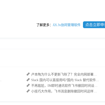
点击立即申
了解更多：
J2L3x协同管理软件
卢本陶为什么不更新飞秋了？完全内网部署的即时通讯软件推荐
：接而连如何筑牢安全防线并提效
Slack 国内可以直接用吗?国内 Slack 替代软件推荐
不再尴尬，IM即时通讯软件飞书撤回时间设置技巧分享
小技巧大作用，飞书消息删除撤回时间这样设置