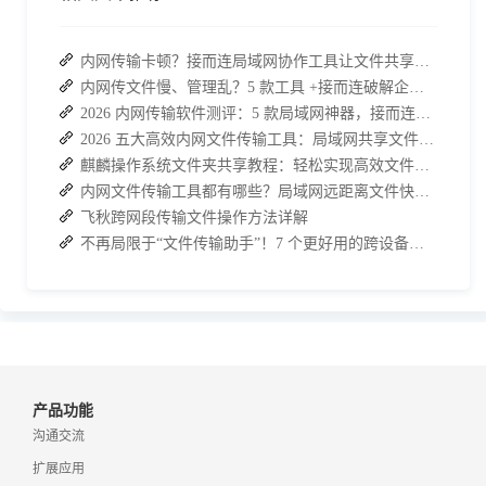
内网传输卡顿？接而连局域网协作工具让文件共享效率升级
内网传文件慢、管理乱？5 款工具 +接而连破解企业办公传输困局
2026 内网传输软件测评：5 款局域网神器，接而连凭实力 C 位出道
2026 五大高效内网文件传输工具：局域网共享文件的最佳解决方案
麒麟操作系统文件夹共享教程：轻松实现高效文件共享
内网文件传输工具都有哪些？局域网远距离文件快速传输神器
飞秋跨网段传输文件操作方法详解
不再局限于“文件传输助手”！7 个更好用的跨设备传输 App 推荐！
产品功能
沟通交流
扩展应用