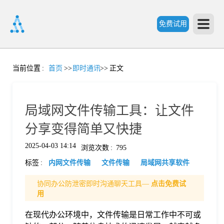
免费试用
首
当前位置
:
首页
>>
即时通讯
>>
正文
页
局域网文件传输工具：让文件
产
分享变得简单又快捷
2025-04-03 14:14
浏览次数
:
795
品
标签
:
内网文件传输
文件传输
局域网共享软件
功
协同办公防泄密即时沟通聊天工具—
点击免费试
用
能
在现代办公环境中，文件传输是日常工作中不可或
价