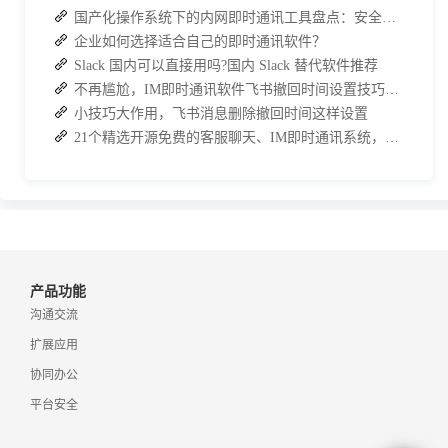
国产化操作系统下的内网即时通讯工具盘点：安全与高效的双重亮点
企业如何选择适合自己的即时通讯软件？
Slack 国内可以直接用吗?国内 Slack 替代软件推荐
不再尴尬，IM即时通讯软件飞书撤回时间设置技巧分享
小技巧大作用，飞书消息删除撤回时间这样设置
21个精选开源免费的客服聊天、IM即时通讯系统，助力企业沟通效率提升
产品功能
沟通交流
扩展应用
协同办公
平台安全