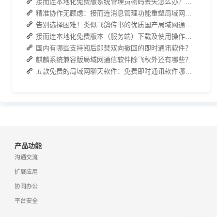
接而连本地化免费版系统管理员密码丢失怎么办？两种解决方案帮你快速恢复权限
精准协作无顾虑：接而连消息管理功能重塑局域网沟通新体验
告别选择困难！类似飞鸽传书的优质国产局域网通讯软件推荐
接而连本地化免费版本（服务端）下载及使用操作手册
国内有哪些支持阅后即焚双向撤回的即时通讯软件？
麒麟系统兼容版局域网通信软件除飞秋外还有哪些？
五款免费的局域网聊天软件：免费即时通讯软件哪款更胜一筹？
产品功能
沟通交流
扩展应用
协同办公
平台安全