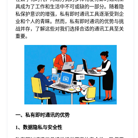
具成为了工作和生活中不可或缺的一部分。随着隐
格
私保护意识的增强，私有即时通讯工具逐渐受到企
业和个人的青睐。然而，私有即时通讯的优势与挑
战并存，了解这些对我们选择合适的通讯工具至关
技
重要。
术
常
资
见
讯
问
题
一、私有即时通讯的优势
关
1、数据隐私与安全性