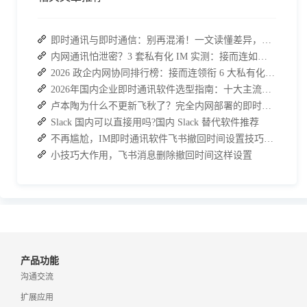
即时通讯与即时通信：别再混淆！一文读懂差异，接而连适配企业协作需求
内网通讯怕泄密？3 套私有化 IM 实测：接而连如何筑牢安全防线并提效
2026 政企内网协同排行榜：接而连领衔 6 大私有化方案，安全与效率双升级
2026年国内企业即时通讯软件选型指南：十大主流平台深度盘点
卢本陶为什么不更新飞秋了？完全内网部署的即时通讯软件推荐
Slack 国内可以直接用吗?国内 Slack 替代软件推荐
不再尴尬，IM即时通讯软件飞书撤回时间设置技巧分享
小技巧大作用，飞书消息删除撤回时间这样设置
产品功能
沟通交流
扩展应用