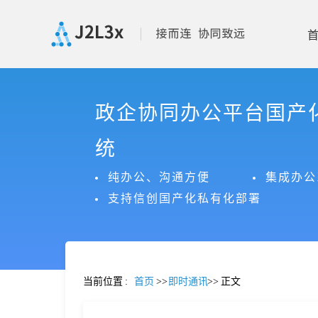
首
政企协同办公平台国产
页
统
产
纯办公、沟通方便
集成办公
支持信创国产化私有化部署
品
功
当前位置
:
首页
>>
即时通讯
>>
正文
能
价