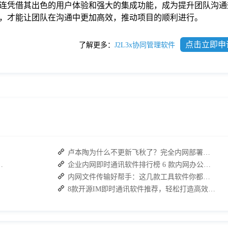
连凭借其出色的用户体验和强大的集成功能，成为提升团队沟通
，才能让团队在沟通中更加高效，推动项目的顺利进行。
点击立即申
了解更多：
J2L3x协同管理软件
卢本陶为什么不更新飞秋了？完全内网部署的即时通讯软件推荐
：接而连如何筑牢安全防线并提效
企业内网即时通讯软件排行榜 6 款内网办公必备软件介绍
内网文件传输好帮手：这几款工具软件你都试试了吗？
8款开源IM即时通讯软件推荐，轻松打造高效团队沟通！