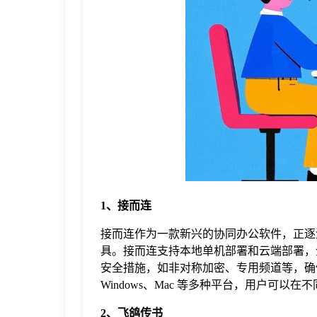
于
我
们
下
载
1、接而连
接而连作为一款新兴的协同办公软件，正逐
具。接而连支持本地单机部署和云端部署，
安全措施，如非对称加密、专用频道等，确保用
Windows、Mac 等多种平台，用户可以
2、飞鸽传书