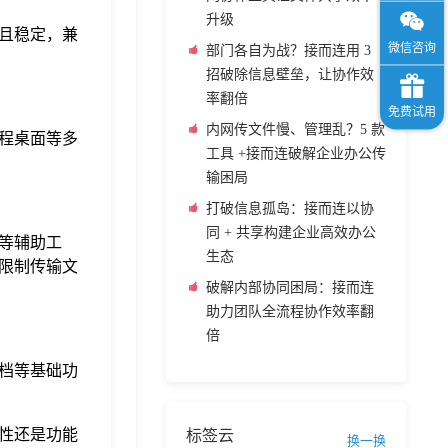
升级
且稳定，兼
部门各自为战？接而连用 3
招破除信息壁垒，让协作效
率翻倍
内网传文件慢、管理乱？5 款
程桌面等多
工具 +接而连破解企业办公传
输困局
打破信息孤岛：接而连以协
同 + 共享构建企业高效办公
等辅助工
生态
不限制传输文
破解内部协同困局：接而连
助力团队全流程协作效率翻
倍
档等基础功
性还是功能
标签云
换一换