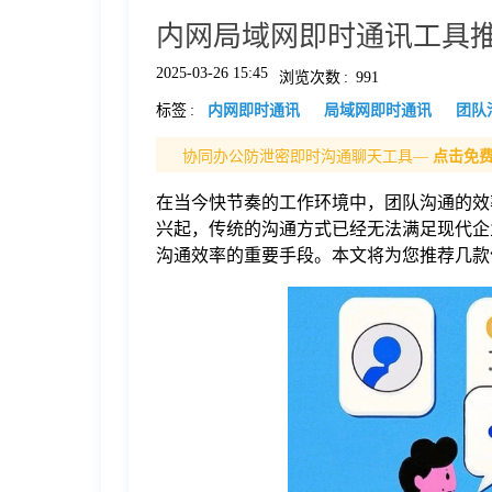
内网局域网即时通讯工具
格
2025-03-26 15:45
浏览次数
:
991
标签
:
内网即时通讯
局域网即时通讯
团队
技
协同办公防泄密即时沟通聊天工具—
点击免
术
常
在当今快节奏的工作环境中，团队沟通的效
兴起，传统的沟通方式已经无法满足现代企
资
见
沟通效率的重要手段。本文将为您推荐几款
讯
问
题
关