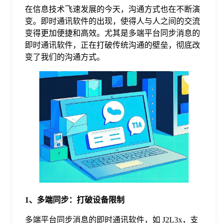
在信息技术飞速发展的今天，沟通方式也在不断演
格
变。即时通讯软件的出现，使得人与人之间的交流
变得更加便捷和高效。尤其是多端平台同步消息的
即时通讯软件，正在打破传统沟通的壁垒，彻底改
技
变了我们的沟通方式。
术
常
资
见
讯
问
题
1、多端同步：打破设备限制
关
多端平台同步消息的即时通讯软件，如 J2L3x，支