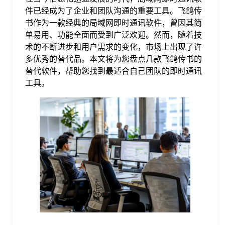
件已经成为了企业和团队沟通的重要工具。飞鸽传
格
书作为一款经典的局域网即时通讯软件，曾因其简
单易用、功能全面而受到广泛欢迎。然而，随着技
术的不断进步和用户需求的变化，市场上出现了许
技
多优秀的替代品。本文将为您盘点几款飞鸽传书的
替代软件，帮助您找到最适合自己团队的即时通讯
术
常
工具。
资
见
讯
问
题
关