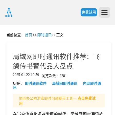
免费试用
首
当前位置
:
首页
>>
即时通讯
>>
正文
页
局域网即时通讯软件推荐：飞
产
鸽传书替代品大盘点
2025-01-22 10:59
浏览次数
:
2281
品
标签
:
即时通讯软件
局域网即时通讯
内网即时通
讯
功
协同办公防泄密即时沟通聊天工具—
点击免费试
用
能
价
在当今信息化迅速发展的时代，局域网即时通讯软