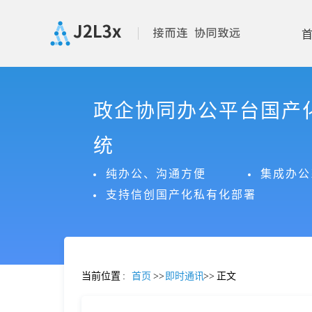
首
政企协同办公平台国产
页
统
产
纯办公、沟通方便
集成办公
支持信创国产化私有化部署
品
功
当前位置
:
首页
>>
即时通讯
>>
正文
能
价