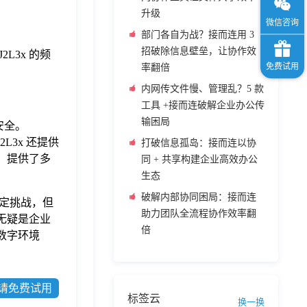
升级
部门各自为战？接而连用 3
招破除信息壁垒，让协作效
3x 的频
率翻倍
内网传文件慢、管理乱？5 款
工具 +接而连破解企业办公传
输困局
安全。
L3x 还提供
打破信息孤岛：接而连以协
，提供了多
同 + 共享构建企业高效办公
生态
破解内部协同困局：接而连
定挑战，但
助力团队全流程协作效率翻
无疑是企业
倍
数字环境
请免费试用
标签云
换一换