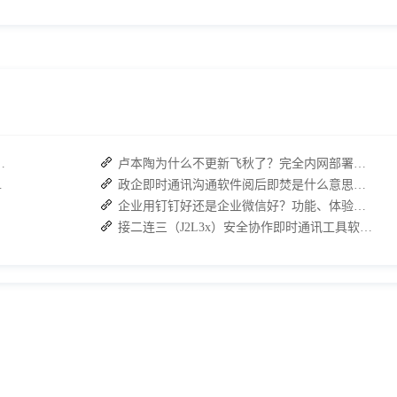
：接而连如何筑牢安全防线并提效
卢本陶为什么不更新飞秋了？完全内网部署的即时通讯软件推荐
，安全与效率双升级
政企即时通讯沟通软件阅后即焚是什么意思？安全聊天软件介绍
企业用钉钉好还是企业微信好？功能、体验、安全性全面分析
接二连三（J2L3x）安全协作即时通讯工具软件 通过邀请加入更安全更可信