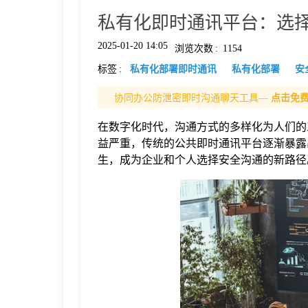
私有化即时通讯平台：选
格
2025-01-20 14:05
浏览次数
:
1154
标签
:
私有化部署即时通讯
私有化部署
安
技
协同办公防泄密即时沟通聊天工具—
点击免
术
常
在数字化时代，沟通方式的多样化为人们的
益严重，传统的公共即时通讯平台逐渐暴露
资
见
生，成为企业和个人选择安全沟通的新路径
讯
问
题
关