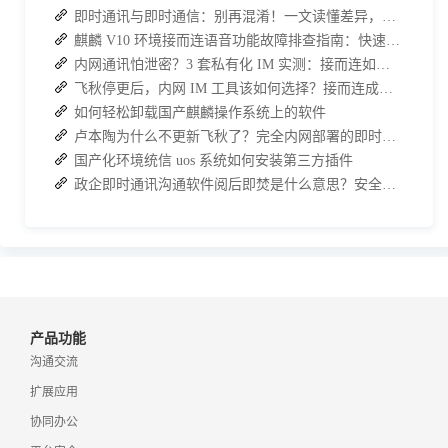
即时通讯与即时通信：别再混淆！一文读懂差异，接而连适配企业协作需求
麒麟 V10 环境接而连语音功能故障排查指南：快速恢复高效协作
内网通讯怕泄密？3 套私有化 IM 实测：接而连如何筑牢安全防线并提效
飞秋停更后，内网 IM 工具该如何选择？接而连成企业新宠
如何轻松卸载国产麒麟操作系统上的软件
卢本陶为什么不更新飞秋了？完全内网部署的即时通讯软件推荐
国产化环境统信 uos 系统如何安装第三方插件
政企即时通讯沟通软件阅后即焚是什么意思？安全聊天软件介绍
产品功能
沟通交流
扩展应用
协同办公