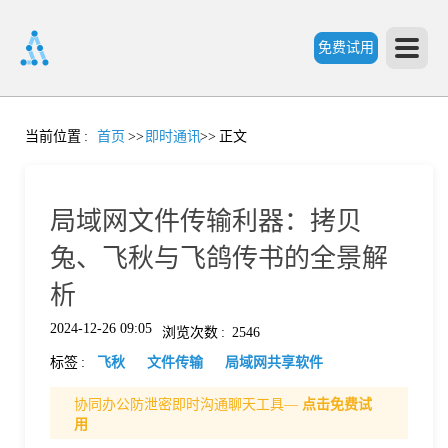
免费试用
首
当前位置
:
首页
>>
即时通讯
>>
正文
页
局域网文件传输利器：拷贝
产
兔、飞秋与飞鸽传书的全景解
析
品
2024-12-26 09:05
浏览次数
:
2546
标签
:
飞秋
文件传输
局域网共享软件
功
协同办公防泄密即时沟通聊天工具—
点击免费试
用
能
价