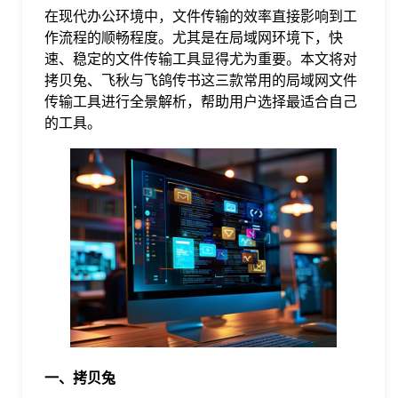
在现代办公环境中，文件传输的效率直接影响到工
格
作流程的顺畅程度。尤其是在局域网环境下，快
速、稳定的文件传输工具显得尤为重要。本文将对
拷贝兔、飞秋与飞鸽传书这三款常用的局域网文件
技
传输工具进行全景解析，帮助用户选择最适合自己
的工具。
术
常
资
见
讯
问
题
关
一、拷贝兔