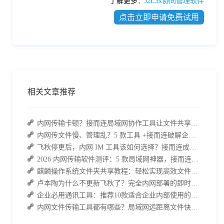
了解更多：
J2L3x协同管理软件
点击立即申请免费试用
相关文章推荐
内网传输卡顿？接而连局域网协作工具让文件共享效率升级
内网传文件慢、管理乱？5 款工具 +接而连破解企业办公传输困局
飞秋停更后，内网 IM 工具该如何选择？接而连成企业新宠
2026 内网传输软件测评：5 款局域网神器，接而连凭实力 C 位出道
麒麟操作系统文件夹共享教程：轻松实现高效文件共享
卢本陶为什么不更新飞秋了？完全内网部署的即时通讯软件推荐
企业必用通讯工具：推荐10款适合企业内部使用的即时沟通软件
内网文件传输工具都有哪些？局域网远距离文件快速传输神器