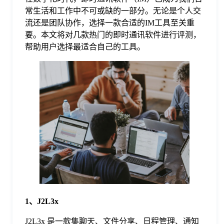
常生活和工作中不可或缺的一部分。无论是个人交
格
流还是团队协作，选择一款合适的IM工具至关重
要。本文将对几款热门的即时通讯软件进行评测，
帮助用户选择最适合自己的工具。
技
术
常
资
见
讯
问
题
1、J2L3x
关
J2L3x 是一款集聊天、文件分享、日程管理、通知