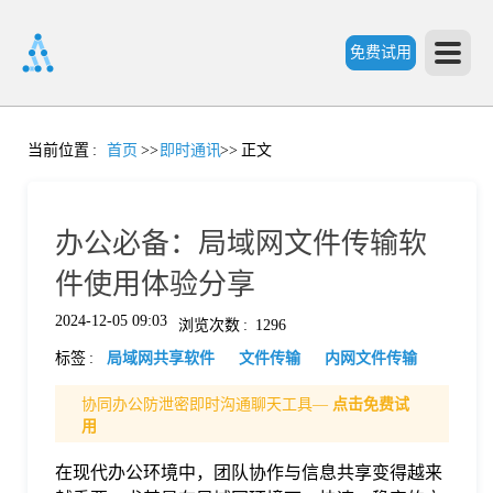
免费试用
首
当前位置
:
首页
>>
即时通讯
>>
正文
页
办公必备：局域网文件传输软
产
件使用体验分享
2024-12-05 09:03
浏览次数
:
1296
品
标签
:
局域网共享软件
文件传输
内网文件传输
功
协同办公防泄密即时沟通聊天工具—
点击免费试
用
能
在现代办公环境中，团队协作与信息共享变得越来
价