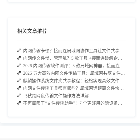
相关文章推荐
内网传输卡顿？接而连局域网协作工具让文件共享效率升级
内网传文件慢、管理乱？5 款工具 +接而连破解企业办公传输困局
2026 内网传输软件测评：5 款局域网神器，接而连凭实力 C 位出道
2026 五大高效内网文件传输工具：局域网共享文件的最佳解决方案
麒麟操作系统文件夹共享教程：轻松实现高效文件共享
内网文件传输工具都有哪些？局域网远距离文件快速传输神器
飞秋跨网段传输文件操作方法详解
不再局限于“文件传输助手”！7 个更好用的跨设备传输 App 推荐！