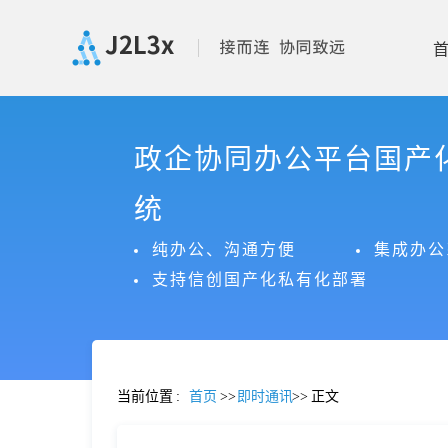
首
政企协同办公平台国产
页
统
产
纯办公、沟通方便
集成办公
支持信创国产化私有化部署
品
功
当前位置
:
首页
>>
即时通讯
>>
正文
能
价