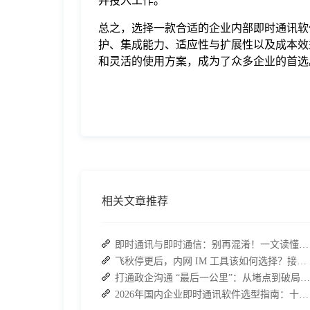
并投入工作。
总之，选择一款合适的企业内部即时通讯软
护、集成能力、适应性与扩展性以及成本效益
和灵活的使用方案，成为了众多企业的首选
相关文章推荐
即时通讯与即时通信：别再混淆！一文读懂差异，接而连适配企业协作需求
飞秋停更后，内网 IM 工具该如何选择？接而连成企业新宠
打通政企沟通 “最后一公里”：从堵点到破局的路径解析
2026年国内企业即时通讯软件选型指南：十大主流平台深度盘点