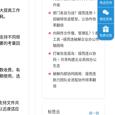
升级
大提高工作
部门各自为战？接而连用 3
耗。
招破除信息壁垒，让协作效
率翻倍
内网传文件慢、管理乱？5 款
支持不同规
工具 +接而连破解企业办公传
要的考量因
输困局
打破信息孤岛：接而连以协
同 + 共享构建企业高效办公
生态
数收费，有
破解内部协同困局：接而连
期使用，选
助力团队全流程协作效率翻
倍
支持文件共
以迅速适应
标签云
换一换