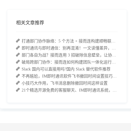
相关文章推荐
打通部门协作脉络：5 个方法 + 接而连构建顺畅联动团队
即时通讯与即时通信：别再混淆！一文读懂差异，接而连适配企业协作需求
部门各自为战？接而连用 3 招破除信息壁垒，让协作效率翻倍
破局跨部门协作：接而连如何构建团队一体化运行新格局
Slack 国内可以直接用吗?国内 Slack 替代软件推荐
不再尴尬，IM即时通讯软件飞书撤回时间设置技巧分享
小技巧大作用，飞书消息删除撤回时间这样设置
21个精选开源免费的客服聊天、IM即时通讯系统，助力企业沟通效率提升