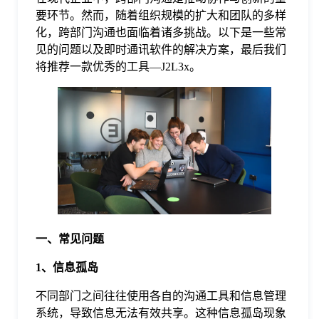
要环节。然而，随着组织规模的扩大和团队的多样
格
化，跨部门沟通也面临着诸多挑战。以下是一些常
见的问题以及即时通讯软件的解决方案，最后我们
将推荐一款优秀的工具—J2L3x。
技
术
常
资
见
讯
问
一、常见问题
题
1、信息孤岛
关
不同部门之间往往使用各自的沟通工具和信息管理
系统，导致信息无法有效共享。这种信息孤岛现象