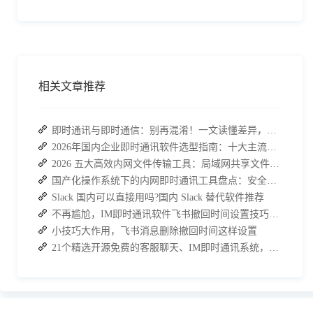
相关文章推荐
即时通讯与即时通信：别再混淆！一文读懂差异，接而连适配企业协作需求
2026年国内企业即时通讯软件选型指南：十大主流平台深度盘点
2026 五大高效内网文件传输工具：局域网共享文件的最佳解决方案
国产化操作系统下的内网即时通讯工具盘点：安全与高效的双重亮点
Slack 国内可以直接用吗?国内 Slack 替代软件推荐
不再尴尬，IM即时通讯软件飞书撤回时间设置技巧分享
小技巧大作用，飞书消息删除撤回时间这样设置
21个精选开源免费的客服聊天、IM即时通讯系统，助力企业沟通效率提升