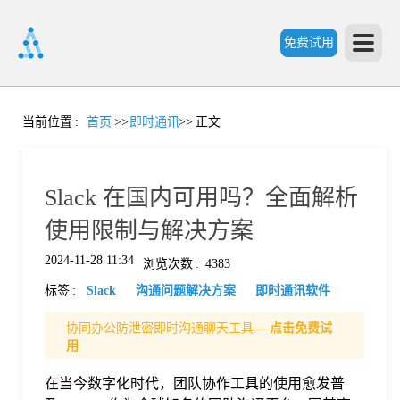
免费试用
首
当前位置
:
首页
>>
即时通讯
>>
正文
页
Slack 在国内可用吗？全面解析
产
使用限制与解决方案
2024-11-28 11:34
浏览次数
:
4383
品
标签
:
Slack
沟通问题解决方案
即时通讯软件
功
协同办公防泄密即时沟通聊天工具—
点击免费试
用
能
在当今数字化时代，团队协作工具的使用愈发普
价