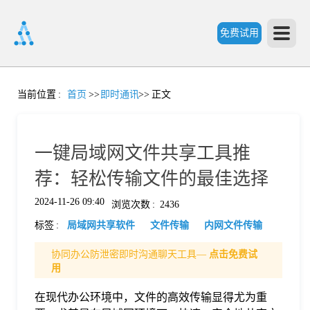
免费试用
首
当前位置
:
首页
>>
即时通讯
>>
正文
页
一键局域网文件共享工具推
产
荐：轻松传输文件的最佳选择
2024-11-26 09:40
浏览次数
:
2436
品
标签
:
局域网共享软件
文件传输
内网文件传输
功
协同办公防泄密即时沟通聊天工具—
点击免费试
用
能
在现代办公环境中，文件的高效传输显得尤为重
价