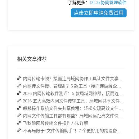
了解更多：
J2L3x协同管理软件
点击立即申请免费试用
相关文章推荐
内网传输卡顿？接而连局域网协作工具让文件共享效率升级
内网传文件慢、管理乱？5 款工具 +接而连破解企业办公传输困局
2026 内网传输软件测评：5 款局域网神器，接而连凭实力 C 位出道
2026 五大高效内网文件传输工具：局域网共享文件的最佳解决方案
麒麟操作系统文件夹共享教程：轻松实现高效文件共享
内网文件传输工具都有哪些？局域网远距离文件快速传输神器
飞秋跨网段传输文件操作方法详解
不再局限于“文件传输助手”！7 个更好用的跨设备传输 App 推荐！