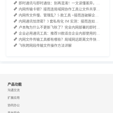
即时通讯与即时通信：别再混淆！一文读懂差异，接而连适配企业协作需求
内网传输卡顿？接而连局域网协作工具让文件共享效率升级
内网传文件慢、管理乱？5 款工具 +接而连破解企业办公传输困局
内网通讯怕泄密？3 套私有化 IM 实测：接而连如何筑牢安全防线并提效
卢本陶为什么不更新飞秋了？完全内网部署的即时通讯软件推荐
企业必用通讯工具：推荐10款适合企业内部使用的即时沟通软件
内网文件传输工具都有哪些？局域网远距离文件快速传输神器
飞秋跨网段传输文件操作方法详解
产品功能
沟通交流
扩展应用
协同办公
平台安全