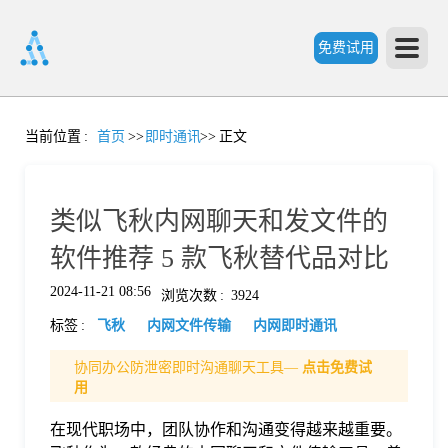
免费试用
首
当前位置
:
首页
>>
即时通讯
>>
正文
页
类似飞秋内网聊天和发文件的
产
软件推荐 5 款飞秋替代品对比
2024-11-21 08:56
浏览次数
:
3924
品
标签
:
飞秋
内网文件传输
内网即时通讯
功
协同办公防泄密即时沟通聊天工具—
点击免费试
用
能
在现代职场中，团队协作和沟通变得越来越重要。
价