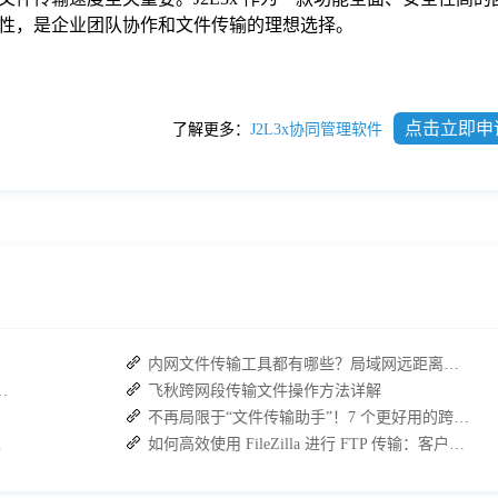
性，是企业团队协作和文件传输的理想选择。
点击立即申
了解更多：
J2L3x协同管理软件
内网文件传输工具都有哪些？局域网远距离文件快速传输神器
具 +接而连破解企业办公传输困局
飞秋跨网段传输文件操作方法详解
不再局限于“文件传输助手”！7 个更好用的跨设备传输 App 推荐！
佳解决方案
如何高效使用 FileZilla 进行 FTP 传输：客户端与服务端的安装及使用指南