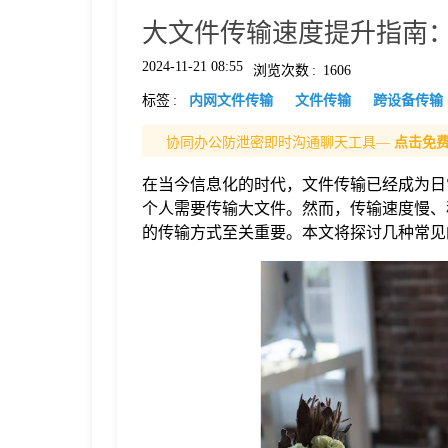
大文件传输速度提升指南
格
2024-11-21 08:55
浏览次数
:
1606
标签
:
内网文件传输
文件传输
跨设备传输
技
协同办公防泄密即时沟通聊天工具—
点击免
术
常
在当今信息化的时代，文件传输已经成为日
个人需要传输大文件。然而，传输速度慢、
资
见
的传输方式至关重要。本文将探讨几种常见
讯
问
题
关