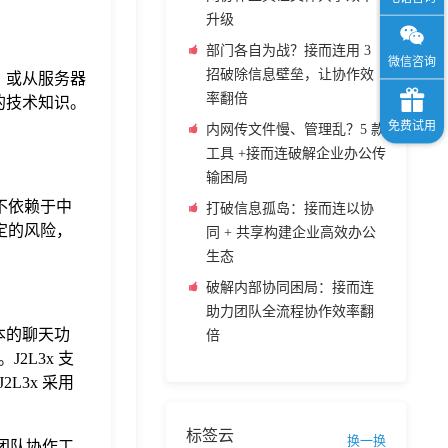
升级
部门各自为战？接而连用 3
招破除信息壁垒，让协作效
，或从服务器
率翻倍
的技术知识。
内网传文件慢、管理乱？5 款
工具 +接而连破解企业办公传
输困局
不依赖于中
打破信息孤岛：接而连以协
定的风险，
同 + 共享构建企业高效办公
生态
破解内部协同困局：接而连
助力团队全流程协作效率翻
本的聊天功
倍
L3x 支
3x 采用
标签云
换一换
团队协作工