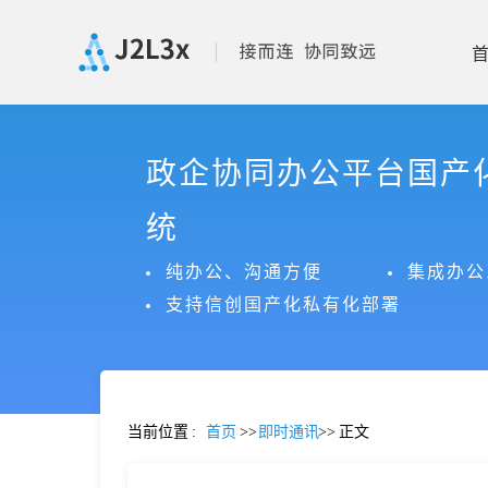
首
政企协同办公平台国产
页
统
产
纯办公、沟通方便
集成办公
支持信创国产化私有化部署
品
功
当前位置
:
首页
>>
即时通讯
>>
正文
能
价