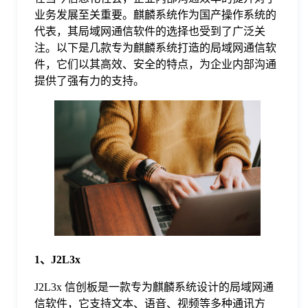
业务发展至关重要。麒麟系统作为国产操作系统的
格
代表，其局域网通信软件的选择也受到了广泛关
注。以下是几款专为麒麟系统打造的局域网通信软
件，它们以其高效、安全的特点，为企业内部沟通
技
提供了强有力的支持。
术
常
资
见
讯
问
题
1、J2L3x
关
J2L3x 信创板是一款专为麒麟系统设计的局域网通
信软件，它支持文本、语音、视频等多种通讯方