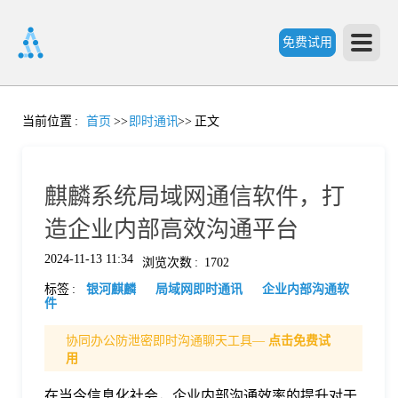
免费试用
首
当前位置
:
首页
>>
即时通讯
>>
正文
页
麒麟系统局域网通信软件，打
产
造企业内部高效沟通平台
2024-11-13 11:34
浏览次数
:
1702
品
标签
:
银河麒麟
局域网即时通讯
企业内部沟通软
件
功
协同办公防泄密即时沟通聊天工具—
点击免费试
用
能
价
在当今信息化社会，企业内部沟通效率的提升对于